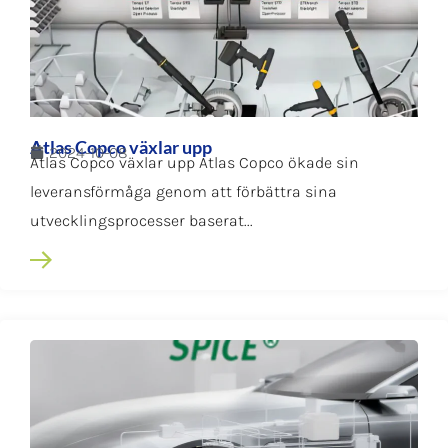
Atlas Copco växlar upp
2024-10-08
Atlas Copco växlar upp Atlas Copco ökade sin
leveransförmåga genom att förbättra sina
utvecklingsprocesser baserat...