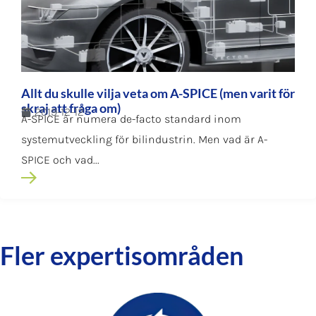
Allt du skulle vilja veta om A-SPICE (men varit för
skraj att fråga om)
2019-12-12
A-SPICE är numera de-facto standard inom
systemutveckling för bilindustrin. Men vad är A-
SPICE och vad...
Fler expertisområden