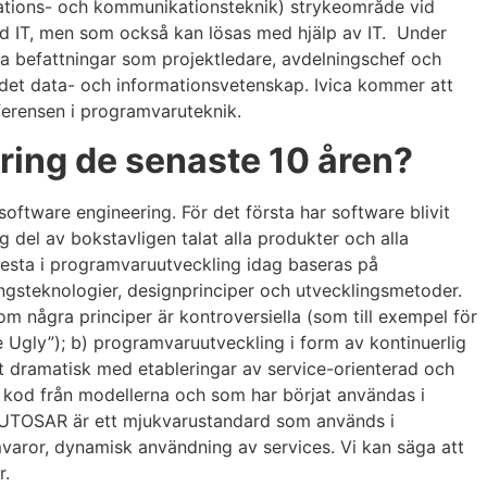
rmations- och kommunikationsteknik) strykeområde vid
 IT, men som också kan lösas med hjälp av IT. Under
a befattningar som projektledare, avdelningschef och
ådet data- och informationsvetenskap. Ivica kommer att
ferensen i programvaruteknik.
ring de senaste 10 åren?
software engineering. För det första har software blivit
ig del av bokstavligen talat alla produkter och alla
mesta i programvaruutveckling idag baseras på
ngsteknologier, designprinciper och utvecklingsmetoder.
 några principer är kontroversiella (som till exempel för
 Ugly”); b) programvaruutveckling i form av kontinuerlig
t dramatisk med etableringar av service-orienterad och
 kod från modellerna och som har börjat användas i
l AUTOSAR är ett mjukvarustandard som används i
aror, dynamisk användning av services. Vi kan säga att
r.