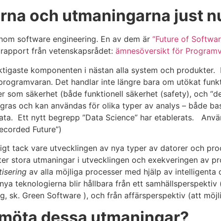
derna och utmaningarna just n
 inom software engineering. En av dem är
”Future of Softwa
 rapport från vetenskapsrådet:
ämnesöversikt för Programv
viktigaste komponenten i nästan alla system och produkter
å programvaran. Det handlar inte längre bara om utökat fun
 som säkerhet (både funktionell säkerhet (safety), och “def
ras och kan användas för olika typer av analys – både base
a. Ett nytt begrepp ”Data Science” har etablerats. Använ
Recorded Future”)
gt tack vare utvecklingen av nya typer av datorer och proc
ätter stora utmaningar i utvecklingen och exekveringen av 
isering
av alla möjliga processer med hjälp av intelligent
nya teknologierna blir hållbara från ett samhällsperspektiv (
g, sk. Green Software ), och från affärsperspektiv (att möjl
n möta dessa utmaningar?