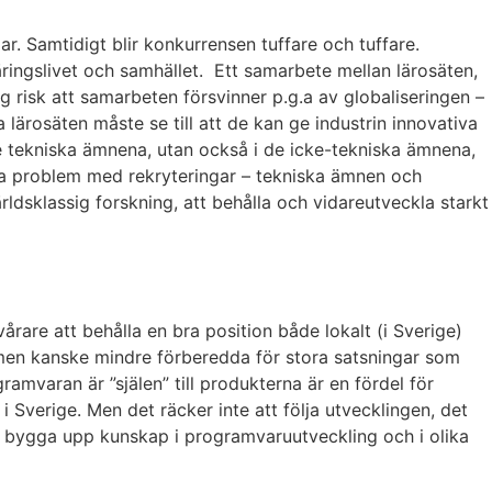
ar. Samtidigt blir konkurrensen tuffare och tuffare.
äringslivet och samhället. Ett samarbete mellan lärosäten,
g risk att samarbeten försvinner p.g.a av globaliseringen –
 lärosäten måste se till att de kan ge industrin innovativa
de tekniska ämnena, utan också i de icke-tekniska ämnena,
ora problem med rekryteringar – tekniska ämnen och
rldsklassig forskning, att behålla och vidareutveckla starkt
rare att behålla en bra position både lokalt (i Sverige)
, men kanske mindre förberedda för stora satsningar som
amvaran är ”själen” till produkterna är en fördel för
 Sverige. Men det räcker inte att följa utvecklingen, det
bbt bygga upp kunskap i programvaruutveckling och i olika