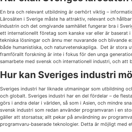
En bra och relevant utbildning är oerhört viktig – informati
Lärosäten i Sverige måste ha attraktiv, relevant och hållba
industrin och det omgivande samhället fungerar bra i Sveri
ett internationellt företag som kanske var eller är baserat 
tekniska lösningar och ännu mer nuvarande och blivande exp
både humanistiska, och naturvetenskapliga. Det är stora u
framförallt forskning är inte i fokus för den unga generati
samarbete med svensk och internationell industri, och att b
Hur kan Sveriges industri m
Sveriges industri har liknade utmaningar som utbildning och
och globalt. Sveriges industri har en del fördelar – de fl
görs i andra delar i världen, så som i Asien, och mindre sn
svensk industri som redan använder programvaran i en stor 
gäller att storsatsa; allt pekar på användning av programv
programvaru-baserade teknologier. Detta är möjligt med e