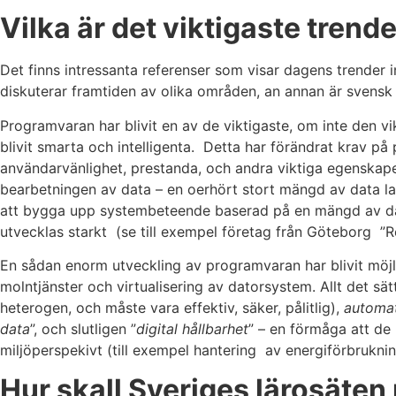
Vilka är det viktigaste tren
Det finns intressanta referenser som visar dagens trender
diskuterar framtiden av olika områden, an annan är svensk
Programvaran har blivit en av de viktigaste, om inte den 
blivit smarta och intelligenta. Detta har förändrat krav p
användarvänlighet, prestanda, och andra viktiga egenskaper
bearbetningen av data – en oerhört stort mängd av data lag
att bygga upp systembeteende baserad på en mängd av dat
utvecklas starkt (se till exempel företag från Göteborg ”
En sådan enorm utveckling av programvaran har blivit möjli
molntjänster och virtualisering av datorsystem. Allt det s
heterogen, och måste vara effektiv, säker, pålitlig),
automat
data
”, och slutligen ”
digital hållbarhet
” – en förmåga att de 
miljöperspekivt (till exempel hantering av energiförbruknin
Hur skall Sveriges lärosäte