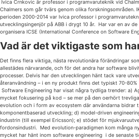
Ivica Crnkovic är professor i programvaruteknik vid Chal
Chalmers som går tvärs genom olika forskningsområden. I
perioden 2000-2014 var Ivica professor i programvarutekni
utvecklingsingenjör på ABB i drygt 10 år. Har var en av d
organisera ICSE (International Conference on Software Eng
Vad är det viktigaste som ha
Det finns flera viktiga, nästa revolutionära förändringar so
allestädes närvarande, och för det andra har software blivit
processer. Delvis har den utvecklingen hänt tack vare ut
återanvändning – i en ny produkt finns det typiskt 70-80%
Software Engineering har visat några tydliga trender: a) 
mycket fokusering på kod – se mer på den oerhört trevliga
evolution och i form av ecosystem där användarna bidrar t
komponentbaserad utveckling; d) model-driven engineering
industrin (till exempel Ericsson); e) stödet för mjukvaruu
fordonsindustri. Med evolution-paradigmen kom många nya 
mycket har hänt inom software engineering i de senaste t