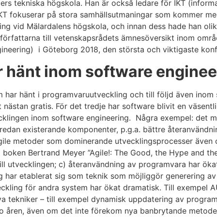
mers tekniska högskola. Han är också ledare för IKT (info
KT fokuserar på stora samhällsutmaningar som kommer med
ng vid Mälardalens högskola, och innan dess hade han olik
e författarna till vetenskapsrådets ämnesöversikt inom omr
ineering) i Göteborg 2018, den största och viktigaste kon
r hänt inom software enginee
m har hänt i programvaruutveckling och till följd även inom 
 nästan gratis. För det tredje har software blivit en väsentl
vecklingen inom software engineering. Några exempel: det 
 redan existerande komponenter, p.g.a. bättre återanvändni
Agile metoder som dominerande utvecklingsprocesser även om
 boken Bertrand Meyer ”Agile!: The Good, the Hype and the
ill utvecklingen; c) återanvändning av programvara har öka
 har etablerat sig som teknik som möjliggör generering av
tveckling för andra system har ökat dramatisk. Till exempe
tekniker – till exempel dynamisk uppdatering av programv
io åren, även om det inte förekom nya banbrytande metode