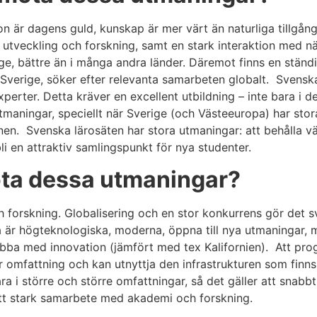
on är dagens guld, kunskap är mer värt än naturliga tillgång
r utveckling och forskning, samt en stark interaktion med n
ge, bättre än i många andra länder. Däremot finns en ständi
i Sverige, söker efter relevanta samarbeten globalt. Svenska
erter. Detta kräver en excellent utbildning – inte bara i 
tmaningar, speciellt när Sverige (och Västeeuropa) har st
onen. Svenska lärosäten har stora utmaningar: att behålla vä
li en attraktiv samlingspunkt för nya studenter.
öta dessa utmaningar?
 forskning. Globalisering och en stor konkurrens gör det svå
esta är högteknologiska, moderna, öppna till nya utmaningar
abba med innovation (jämfört med tex Kalifornien). Att progr
omfattning och kan utnyttja den infrastrukturen som finns i
ara i större och större omfattningar, så det gäller att sna
tt stark samarbete med akademi och forskning.