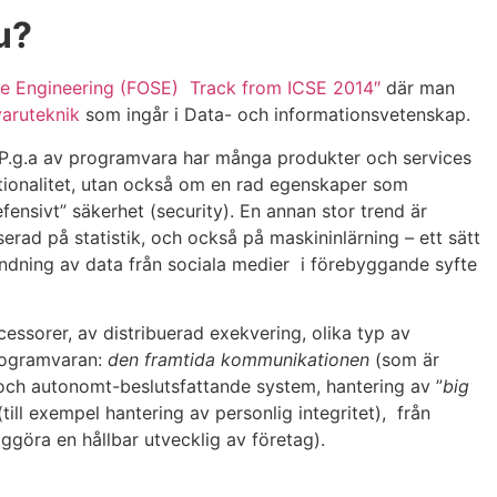
u?
re Engineering (FOSE) Track from ICSE 2014″
där man
aruteknik
som ingår i Data- och informationsvetenskap.
. P.g.a av programvara har många produkter och services
ktionalitet, utan också om en rad egenskaper som
ensivt” säkerhet (security). En annan stor trend är
rad på statistik, och också på maskininlärning – ett sätt
dning av data från sociala medier i förebyggande syfte
essorer, av distribuerad exekvering, olika typ av
programvaran:
den framtida kommunikationen
(som är
a och autonomt-beslutsfattande system, hantering av ”
big
till exempel hantering av personlig integritet), från
iggöra en hållbar utvecklig av företag).