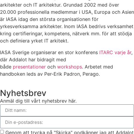
arkitekter och IT arkitektur. Grundad 2002 med över
20.000 professionella medlemmar i USA, Europa och Asien
är IASA idag den största organisationen för
yrkesverksamma arkitekter. Inom IASA bedrivs verksamhet
kring certifieringar, kompetens, nätverk mm. för att stödja
och definiera yrket IT arkitekt.
IASA Sverige organiserar en stor konferens
ITARC varje år
,
där Addalot har bidragit med
både
presentationer
och
workshops
. Arbetet med
handboken leds av Per-Erik Padron, Perago.
Nyhetsbrev
Anmäl dig till vårt nyhetsbrev här.
Genom att trycka på "Skicka" godkänner jag att Addalot